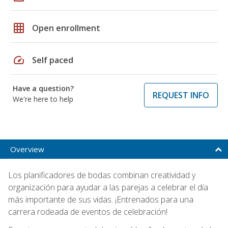
grid_on
Open enrollment
speed
Self paced
Have a question?
REQUEST INFO
We're here to help
Overview
Los planificadores de bodas combinan creatividad y
organización para ayudar a las parejas a celebrar el día
más importante de sus vidas. ¡Entrenados para una
carrera rodeada de eventos de celebración!