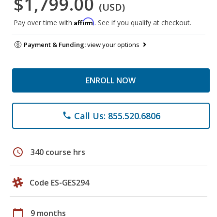
$1,799.00
(USD)
Affirm
Pay over time with
. See if you qualify at checkout.
Payment & Funding:
view your options
ENROLL NOW
Call Us: 855.520.6806
phone
schedule
340 course hrs
Code ES-GES294
calendar_today
9 months