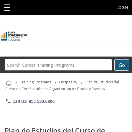
☰
LOGIN
Search
Go
Career
Training
›
›
›
Programs
Training Programs
Hospitality
Plan de Estudios del
Curso de Certificación de Organización de Bodas y Eventos
phone
Call Us: 855.520.6806
Plan de Estudios del Curso de