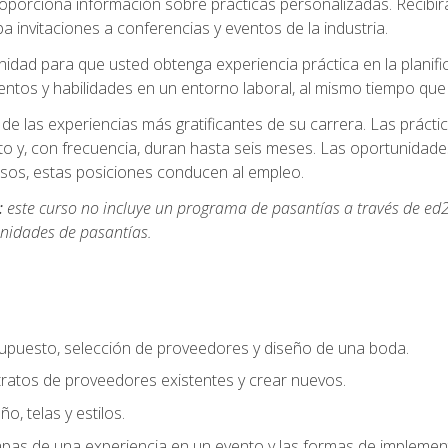
oporciona información sobre prácticas personalizadas. Recibirá
a invitaciones a conferencias y eventos de la industria.
idad para que usted obtenga experiencia práctica en la planifi
entos y habilidades en un entorno laboral, al mismo tiempo qu
de las experiencias más gratificantes de su carrera. Las práct
to y, con frecuencia, duran hasta seis meses. Las oportunida
os, estas posiciones conducen al empleo.
:
este curso no incluye un programa de pasantías a través de ed2
nidades de pasantías.
supuesto, selección de proveedores y diseño de una boda.
ratos de proveedores existentes y crear nuevos.
o, telas y estilos.
pas de una experiencia en un evento y las formas de implement