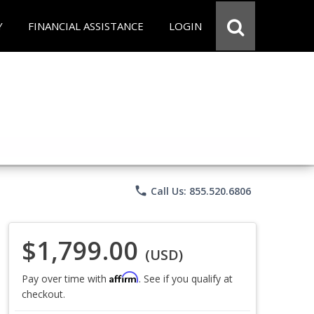
Y
FINANCIAL ASSISTANCE
LOGIN
phone
Call Us: 855.520.6806
$1,799.00
(USD)
Affirm
Pay over time with
. See if you qualify at
checkout.