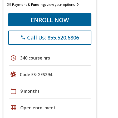
Payment & Funding:
view your options
ENROLL NOW
Call Us: 855.520.6806
phone
schedule
340 course hrs
Code ES-GES294
calendar_today
9 months
grid_on
Open enrollment