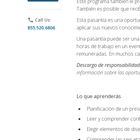
Este programa también le pr
También es posible que recib
Esta pasantía es una oportun
phone
Call Us:
aplicar sus nuevos conocimi
855.520.6806
Una pasantía puede ser una 
horas de trabajo en un even
remuneradas. En muchos cas
Descargo de responsabilidad
información sobre las oportu
Lo que aprenderás
Planificación de un pre
Leer y comprender cont
Elegir elementos de diseñ
Comprender las seis eta