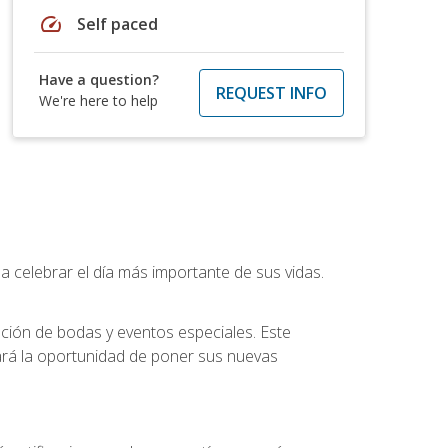
speed
Self paced
Have a question?
REQUEST INFO
We're here to help
a celebrar el día más importante de sus vidas.
ución de bodas y eventos especiales. Este
dará la oportunidad de poner sus nuevas